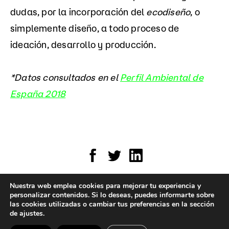
dudas, por la incorporación del
ecodiseño
, o
simplemente diseño, a todo proceso de
ideación, desarrollo y producción.
*Datos consultados en el
Perfil Ambiental de
España 2018
Nuestra web emplea cookies para mejorar tu experiencia y
personalizar contenidos. Si lo deseas, puedes informarte sobre
E.
info@ideolab.com
T. +34 945 258 196
las cookies utilizadas o cambiar tus preferencias en la sección
de ajustes.
Instagram
|
Linkedin